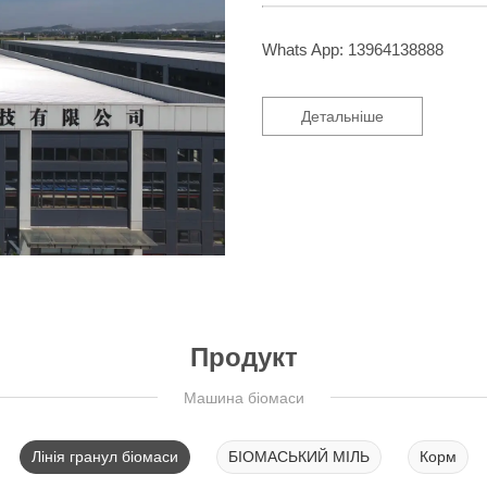
Whats App: 13964138888
Детальніше
Продукт
Машина біомаси
Лінія гранул біомаси
БІОМАСЬКИЙ МІЛЬ
Корм