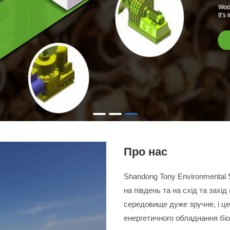
Про нас
Shandong Tony Environmental S
на південь та на схід та захі
середовище дуже зручне, і ц
енергетичного обладнання бі