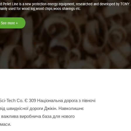
ci-Tech Co. Є 309 Національна дорога з півночі
д від швидкісної дороги Джікін. Навколишнє
е важлива виробнича база для нового
омаси.