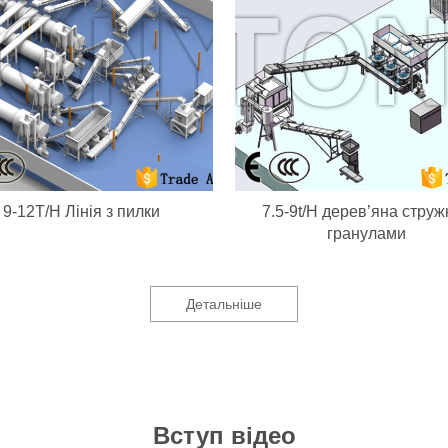
9-12T/H Лінія з пилки
7.5-9t/H дерев’яна струж
гранулами
Детальніше
Вступ відео