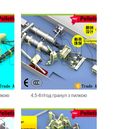
илкою
4,5-6т/год гранул з пилкою