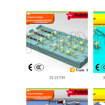
15-21T/H
3