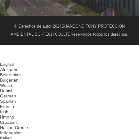
© Derechos de autor 2024
SHANDONG TONY PROTECCIÓN
AMBIENTAL SCI-TECH CO.,LTD
Reservados todos los derechos.
English
Afrikaans
Belarusian
Bulgarian
Welsh
Danish
German
Spanish
French
Irish
Hmong
Croatian
Haitian Creole
Indonesian
Italian